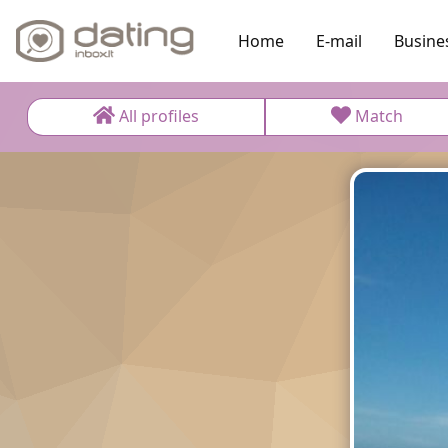
Home
E-mail
Busine
All profiles
Match