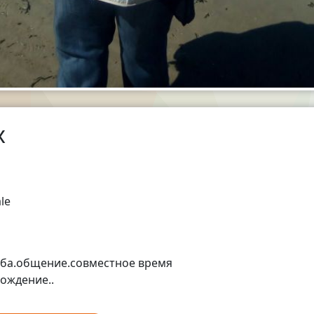
x
le
ба.общение.совместное время
ождение..