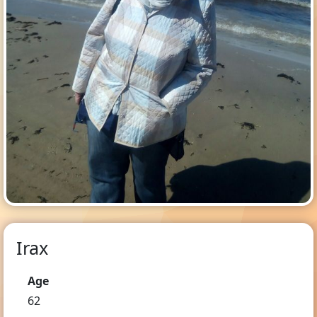
Irax
Age
62