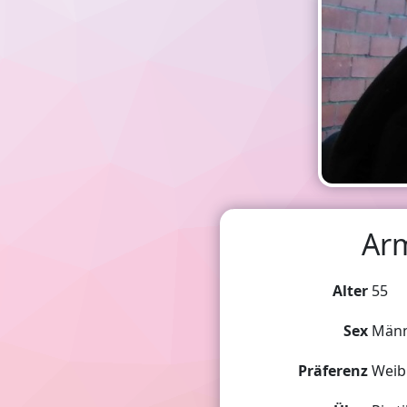
Ar
Alter
55
Sex
Männ
Präferenz
Weib