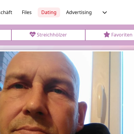
chäft
Files
Dating
Advertising
Streichhölzer
Favoriten