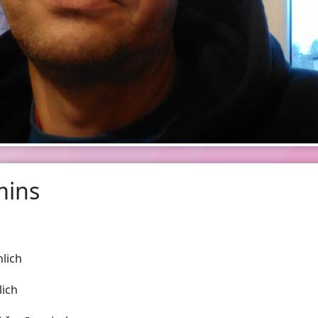
mins
lich
lich