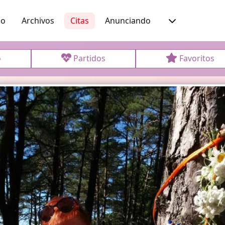
io
Archivos
Citas
Anunciando
o
Partidos
Favoritos