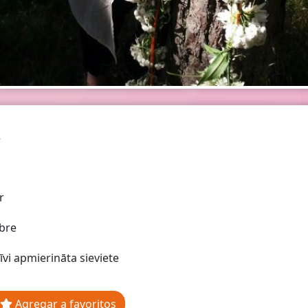
.
r
bre
īvi apmierināta sieviete
Agregar a favoritos