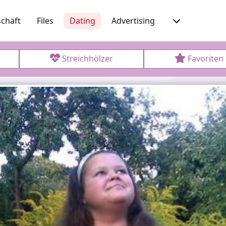
chäft
Files
Dating
Advertising
Streichhölzer
Favoriten