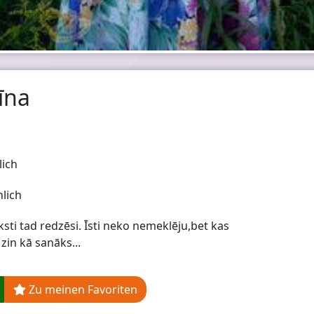
īna
lich
lich
sti tad redzēsi. Īsti neko nemeklēju,bet kas
i zin kā sanāks...
Zu meinen Favoriten