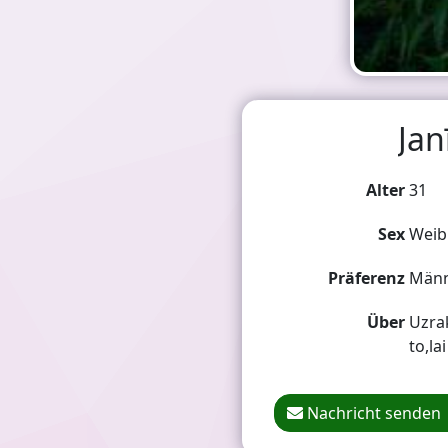
Jan
Alter
31
Sex
Weib
Präferenz
Männ
Über
Uzrak
to,la
Nachricht senden