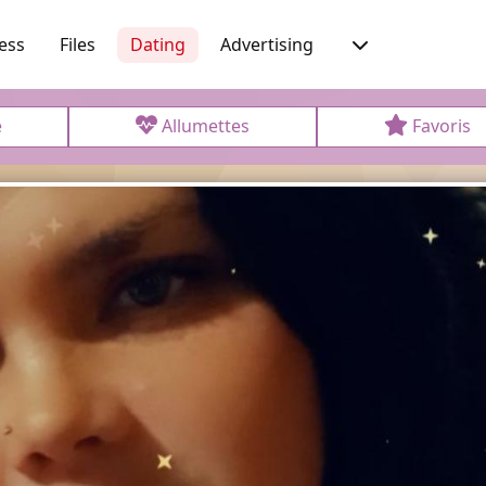
ess
Files
Dating
Advertising
e
Allumettes
Favoris