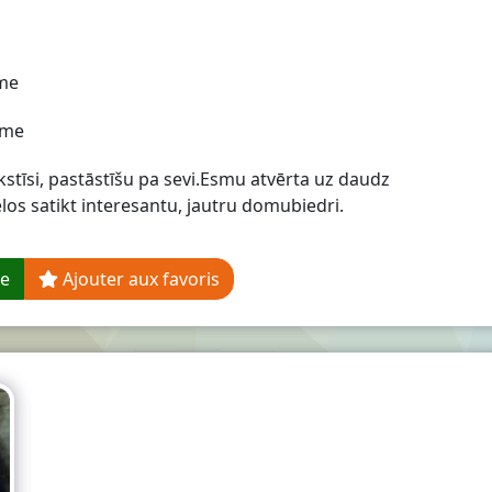
me
me
stīsi, pastāstīšu pa sevi.Esmu atvērta uz daudz
los satikt interesantu, jautru domubiedri.
ge
Ajouter aux favoris