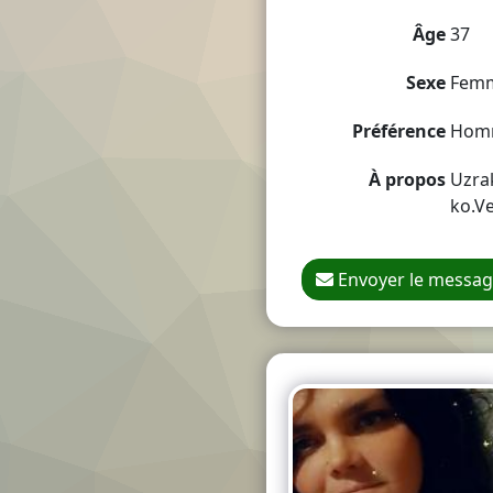
Âge
37
Sexe
Fem
Préférence
Hom
À propos
Uzrak
ko.Ve
Envoyer le messa